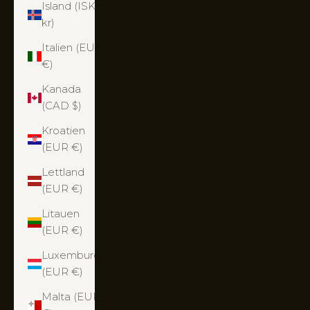
Island (ISK
kr)
Italien (EUR
€)
Kanada
(CAD $)
Kroatien
(EUR €)
Lettland
(EUR €)
Litauen
(EUR €)
Luxemburg
(EUR €)
Malta (EUR