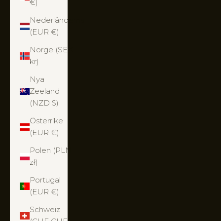
€)
Nederländerna
(EUR €)
Norge (SEK
kr)
Nya
Zeeland
(NZD $)
Österrike
(EUR €)
Polen (PLN
zł)
Portugal
(EUR €)
Schweiz