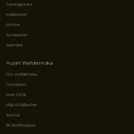
t
Träningsjackor
u
Kollektioner
r
t
Archive
i
l
Accessoarer
l
Seamless
n
y
a
Huset Wallderinska
l
i
Om Wallderinska
n
Grundaren
j
e
Inner Circle
r
,
Miljö & hållbarhet
k
Journal
r
e
Bli återförsäljare
t