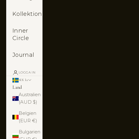
Kollektioner
Inner
Circle
Journal
LOGGA IN
SEK kr
Land
Australien
(AUD $)
Belgien
(EUR €)
Bulgarien