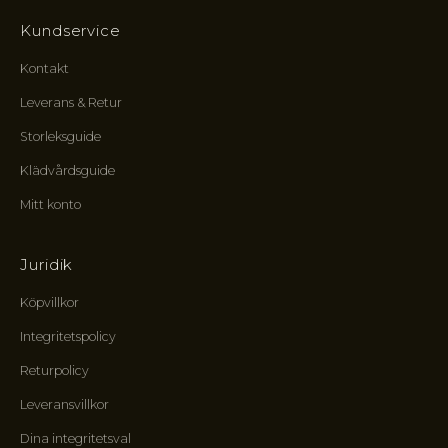
s
e
Kundservice
n
s
Kontakt
f
Leverans & Retur
ö
r
Storleksguide
m
Klädvårdsguide
å
n
Mitt konto
e
r
o
Juridik
c
h
Köpvillkor
e
Integritetspolicy
n
v
Returpolicy
ä
l
Leveransvillkor
k
Dina integritetsval
o