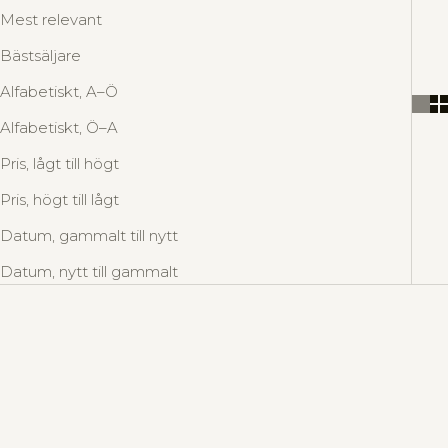
l
Mest relevant
l
d
Bästsäljare
e
Alfabetiskt, A–Ö
r
i
Alfabetiskt, Ö–A
n
Pris, lågt till högt
s
k
Pris, högt till lågt
a
Datum, gammalt till nytt
E
Datum, nytt till gammalt
n
i
UTSÅLD
n
b
j