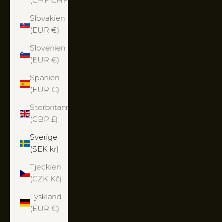
(CHF CHF)
Slovakien
(EUR €)
Slovenien
(EUR €)
Spanien
(EUR €)
Storbritannien
(GBP £)
Sverige
(SEK kr)
Tjeckien
(CZK Kč)
Tyskland
(EUR €)