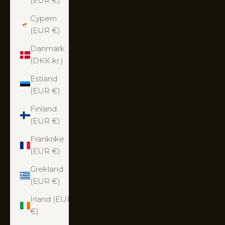
(EUR €)
Cypern
(EUR €)
Danmark
(DKK kr.)
Estland
(EUR €)
Finland
(EUR €)
Frankrike
(EUR €)
Grekland
(EUR €)
Irland (EUR
€)