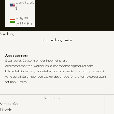
USA (USD
$)
Ungern
(HUF Ft)
Varukorg
Din varukorg väntar.
T
h
Accessoarer
e
Sista lagret. Det som binder ihop helheten.
H
Accessoarerna från Wallderinska bär samma signaturer som
o
klädkollektionerna: gulddetaljer, custom made-finish och precision i
u
varje detalj. Strumpor och väskor designade för att komplettera utan
s
att konkurrera.
e
o
f
Sortera efter
W
Sortera efter
a
Utvald