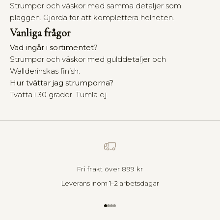
f
Strumpor och väskor med samma detaljer som
W
plaggen. Gjorda för att komplettera helheten.
a
Vanliga frågor
l
l
Vad ingår i sortimentet?
d
Strumpor och väskor med gulddetaljer och
e
Wallderinskas finish.
r
Hur tvättar jag strumporna?
i
Tvätta i 30 grader. Tumla ej.
n
s
k
a
b
j
u
d
Fri frakt över 899 kr
e
Leverans inom 1–2 arbetsdagar
r
i
n
Gå till 1
Gå till 2
Gå till 3
Gå till 4
d