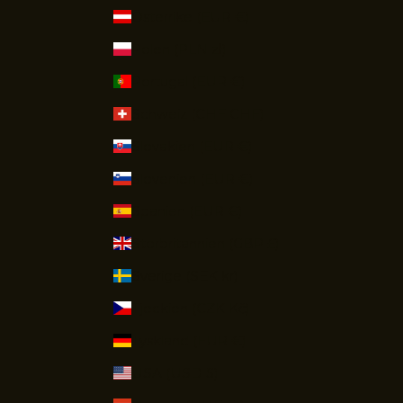
Österrike (EUR €)
Polen (PLN zł)
Portugal (EUR €)
Schweiz (CHF CHF)
Slovakien (EUR €)
Slovenien (EUR €)
Spanien (EUR €)
Storbritannien (GBP £)
Sverige (SEK kr)
Tjeckien (CZK Kč)
Tyskland (EUR €)
USA (USD $)