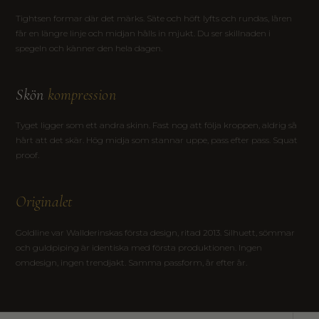
Tightsen formar där det märks. Säte och höft lyfts och rundas, låren
får en längre linje och midjan hålls in mjukt. Du ser skillnaden i
spegeln och känner den hela dagen.
Skön
kompression
Tyget ligger som ett andra skinn. Fast nog att följa kroppen, aldrig så
hårt att det skär. Hög midja som stannar uppe, pass efter pass. Squat
proof.
Originalet
Goldline var Wallderinskas första design, ritad 2013. Silhuett, sömmar
och guldpiping är identiska med första produktionen. Ingen
omdesign, ingen trendjakt. Samma passform, år efter år.