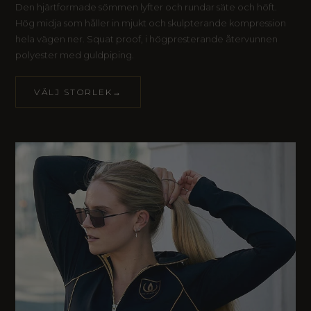
Den hjärtformade sömmen lyfter och rundar säte och höft.
Hög midja som håller in mjukt och skulpterande kompression
hela vägen ner. Squat proof, i högpresterande återvunnen
polyester med guldpiping.
VÄLJ STORLEK→