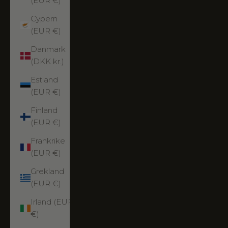
(EUR €)
Cypern
(EUR €)
Danmark
(DKK kr.)
Estland
(EUR €)
Finland
(EUR €)
Frankrike
(EUR €)
Grekland
(EUR €)
Irland (EUR
€)