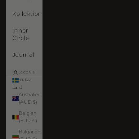
Kollektioner
Inner
Circle
Journal
LOGGA IN
SEK kr
Land
Australien
(AUD $)
Belgien
(EUR €)
Bulgarien