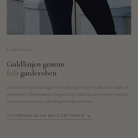
KOMBINERA
Guldlinjen genom
hela
garderoben
Jackan som ytterplagg över vilka tights som helst. Elite Skirt till
alla linnen. Efter passet: Edge Cozy Half Zip som lager ovanpå.
Samma svarta bas, oändliga kombinationer.
UTFORSKA ALLA KOLLEKTIONER →