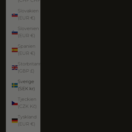
(CHF CHF)
Slovakien
(EUR €)
Slovenien
(EUR €)
Spanien
(EUR €)
Storbritannien
(GBP £)
Sverige
(SEK kr)
Tjeckien
(CZK Kč)
Tyskland
(EUR €)