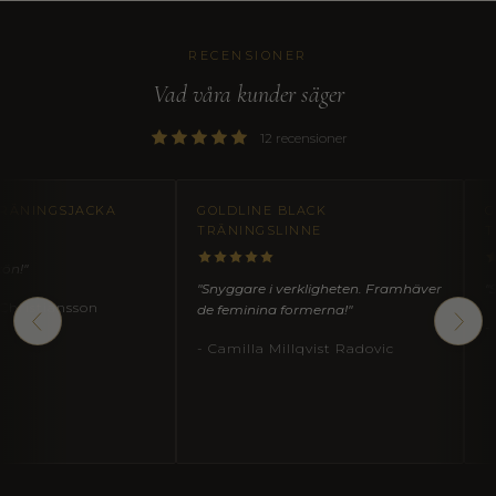
RECENSIONER
Vad våra kunder säger
12 recensioner
ACKA
GOLDLINE BLACK
GOLDLINE N
TRÄNINGSLINNE
TRÄNINGSL
"Snyggare i verkligheten. Framhäver
"Snygg och be
son
de feminina formerna!"
- Sara Sheri
- Camilla Millqvist Radovic