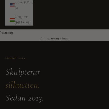
USA (USD
$)
Ungern
(HUF Ft)
Varukorg
Din varukorg väntar.
SEDAN 2013
Skulpterar
silhuetten.
Sedan 2013.