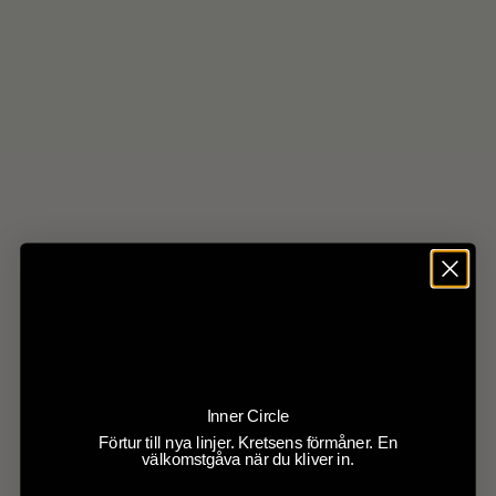
Pris
Pris
998 kr
649 kr
Goldline Navy 
(4.8)
(5.0)
VÄLJ STORLEK
VÄLJ STORLEK
Inner Circle
Förtur till nya linjer. Kretsens förmåner. En
välkomstgåva när du kliver in.
Välj storlek
Välj storlek
Goldline Black Linne G1
Goldline Navy Linne