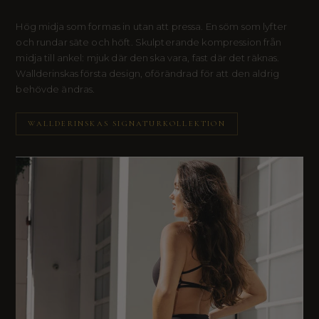
Hög midja som formas in utan att pressa. En söm som lyfter
och rundar säte och höft. Skulpterande kompression från
midja till ankel: mjuk där den ska vara, fast där det räknas.
Wallderinskas första design, oförändrad för att den aldrig
behövde ändras.
WALLDERINSKAS SIGNATURKOLLEKTION