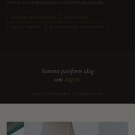
och har inte ändrats sedan. Den behövde inte det.
LYFTER OCH FORMAR
HÖG MIDJA
SQUAT PROOF
ÅTERVUNNEN POLYESTER
2013
Samma passform idag
som
dag ett.
WALLDERINSKA, STOCKHOLM