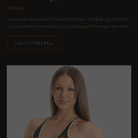
1 998 kr
Samma skulpterande DNA som tightsen. Guldpiping, ren finish
och en passform som bär som ytterplagg till hela garderoben.
VÄLJ STORLEK→