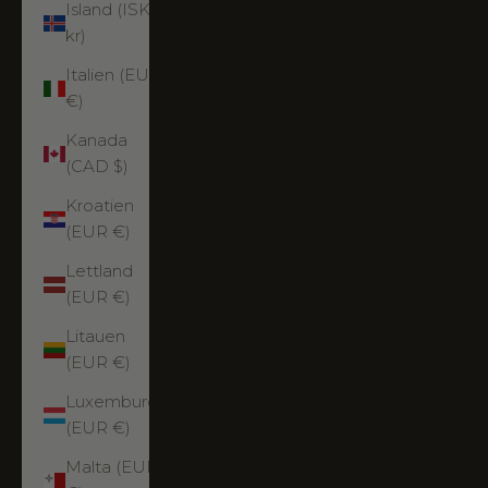
Island (ISK
kr)
Italien (EUR
€)
Kanada
(CAD $)
Kroatien
(EUR €)
Lettland
(EUR €)
Litauen
(EUR €)
Luxemburg
(EUR €)
Malta (EUR