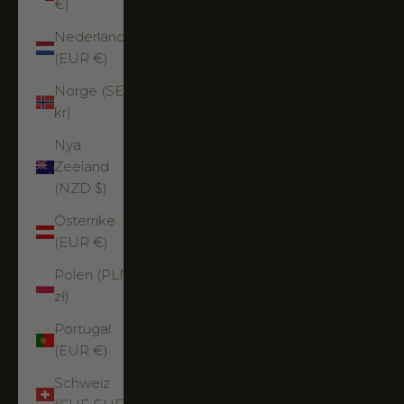
€)
Nederländerna
(EUR €)
Norge (SEK
kr)
Nya
Zeeland
(NZD $)
Österrike
(EUR €)
Polen (PLN
zł)
Portugal
(EUR €)
Schweiz