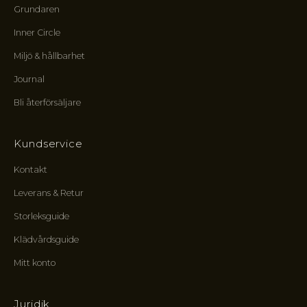
Grundaren
j
e
Inner Circle
r
,
Miljö & hållbarhet
k
Journal
r
e
Bli återförsäljare
t
s
e
Kundservice
n
s
Kontakt
f
Leverans & Retur
ö
r
Storleksguide
m
Klädvårdsguide
å
n
Mitt konto
e
r
o
Juridik