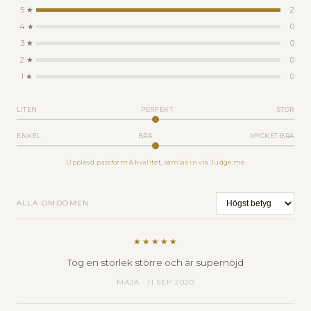
5 ★
2
4 ★
0
3 ★
0
2 ★
0
1 ★
0
LITEN
PERFEKT
STOR
ENKEL
BRA
MYCKET BRA
Upplevd passform & kvalitet, samlas in via Judge.me
ALLA OMDÖMEN
★★★★★
Tog en storlek större och är supernöjd
MAJA · 11 SEP 2020