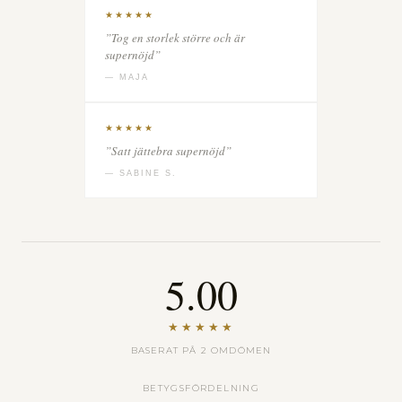
★★★★★
”Tog en storlek större och är
supernöjd”
— MAJA
★★★★★
”Satt jättebra supernöjd”
— SABINE S.
5.00
★★★★★
BASERAT PÅ 2 OMDÖMEN
BETYGSFÖRDELNING