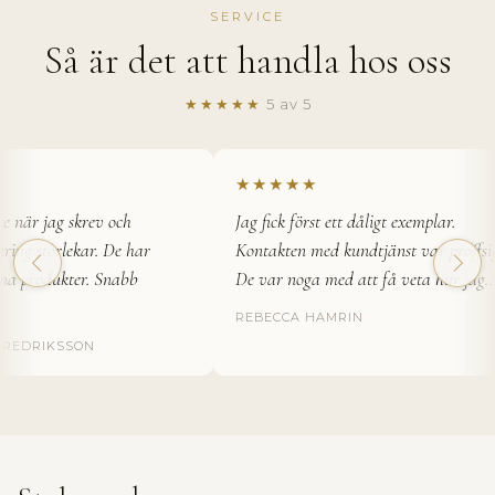
SERVICE
Så är det att handla hos oss
★★★★★
5 av 5
★★★★★
 när jag skrev och
Jag fick först ett dåligt exemplar.
ing storlekar. De har
Kontakten med kundtjänst var proffsig.
a produkter. Snabb
De var noga med att få veta hur jag…
REBECCA HAMRIN
EDRIKSSON
T
h
e
H