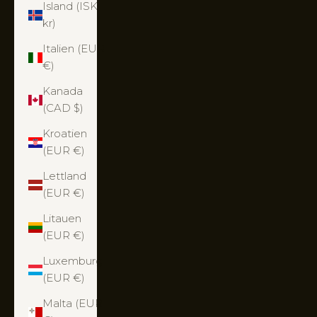
Island (ISK
kr)
Italien (EUR
€)
Kanada
(CAD $)
Kroatien
(EUR €)
Lettland
(EUR €)
Litauen
(EUR €)
Luxemburg
(EUR €)
Malta (EUR