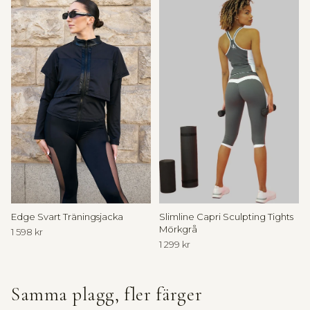
n
i
n
b
j
u
d
a
n
Edge Svart Träningsjacka
Slimline Capri Sculpting Tights
Mörkgrå
1 598 kr
t
1 299 kr
i
l
Samma plagg, fler färger