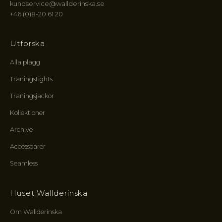
i
kundservice@wallderinska.se
r
+46 (0)8-20 61 20
c
l
e
Utforska
:
Alla plagg
f
ö
Träningstights
r
t
Träningsjackor
u
Kollektioner
r
t
Archive
i
l
Accessoarer
l
Seamless
n
y
a
Huset Wallderinska
l
i
Om Wallderinska
n