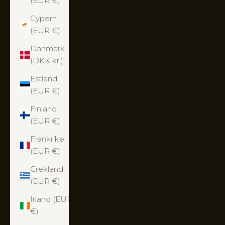
(EUR €)
Cypern
(EUR €)
Danmark
(DKK kr.)
Estland
(EUR €)
Finland
(EUR €)
Frankrike
(EUR €)
Grekland
(EUR €)
Irland (EUR
€)