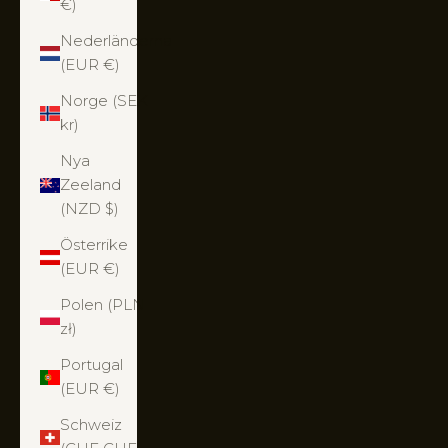
€)
Nederländerna
(EUR €)
Norge (SEK
kr)
Nya
Zeeland
(NZD $)
Österrike
(EUR €)
Polen (PLN
zł)
Portugal
(EUR €)
Schweiz