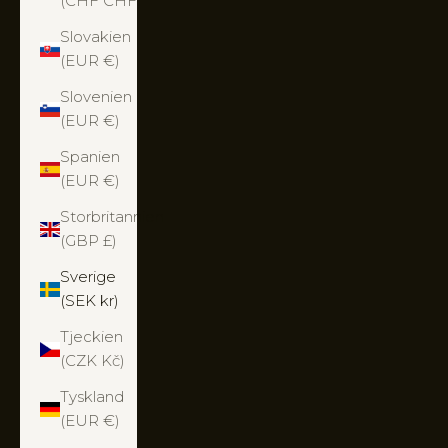
(CHF CHF)
Slovakien
(EUR €)
Slovenien
(EUR €)
Spanien
(EUR €)
Storbritannien
(GBP £)
Sverige
(SEK kr)
Tjeckien
(CZK Kč)
Tyskland
(EUR €)