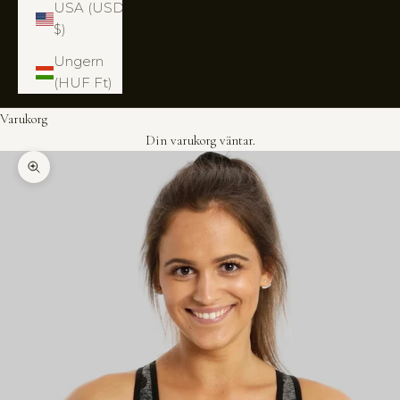
USA (USD
$)
Ungern
(HUF Ft)
Varukorg
Din varukorg väntar.
Zooma