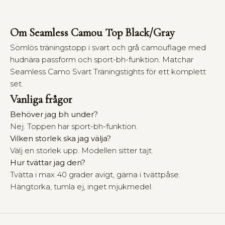
h
e
H
Om Seamless Camou Top Black/Gray
o
Sömlös träningstopp i svart och grå camouflage med
u
hudnära passform och sport-bh-funktion. Matchar
s
Seamless Camo Svart Träningstights för ett komplett
e
o
set.
f
Vanliga frågor
W
a
Behöver jag bh under?
l
Nej. Toppen har sport-bh-funktion.
l
Vilken storlek ska jag välja?
d
Välj en storlek upp. Modellen sitter tajt.
e
Hur tvättar jag den?
r
Tvätta i max 40 grader avigt, gärna i tvättpåse.
i
Hängtorka, tumla ej, inget mjukmedel.
n
s
k
a