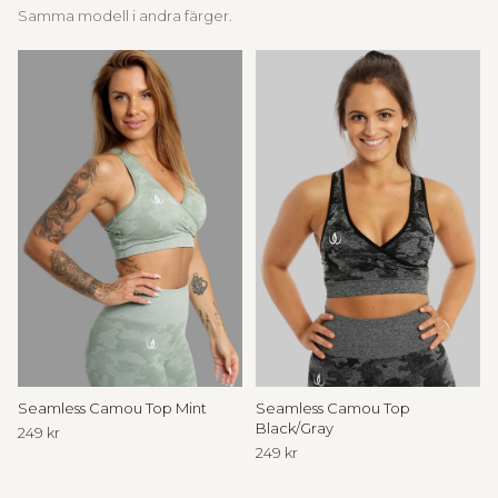
l
Samma modell i andra färger.
I
n
n
e
r
C
i
r
c
Seamless Camou Top Mint
Seamless Camou Top
l
Black/Gray
249 kr
249 kr
e
T