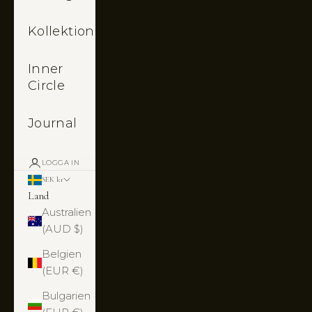
Kollektioner
Inner
Circle
Journal
LOGGA IN
SEK kr
Land
Australien
(AUD $)
Belgien
(EUR €)
Bulgarien