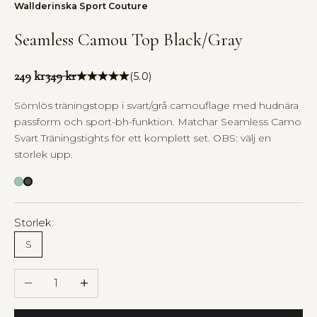
Wallderinska Sport Couture
Seamless Camou Top Black/Gray
Pris
Pris
249 kr
349 kr
(5.0)
Sömlös träningstopp i svart/grå camouflage med hudnära
passform och sport-bh-funktion. Matchar Seamless Camo
Svart Träningstights för ett komplett set. OBS: välj en
storlek upp.
Seamless Camou Top Mint
Storlek:
S
Minska antal
Öka antal