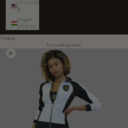
USA (USD
$)
Ungern
(HUF Ft)
Varukorg
Din varukorg väntar.
Zooma