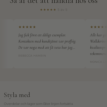
Så är det att handla hos oss
s
k
★★★★★
5 av 5
a
E
n
★★★★★
★★★★★
Jag fick först ett dåligt exemplar.
Allt har gått
i
Kontakten med kundtjänst var proffsig.
Wallderinska 
n
De var noga med att få veta hur jag…
kvalitetsprod
b
rekommender
REBECCA HAMRIN
j
MONICA LAH
u
d
a
Styla med
n
Överdelar och lager som låter linjen fortsätta.