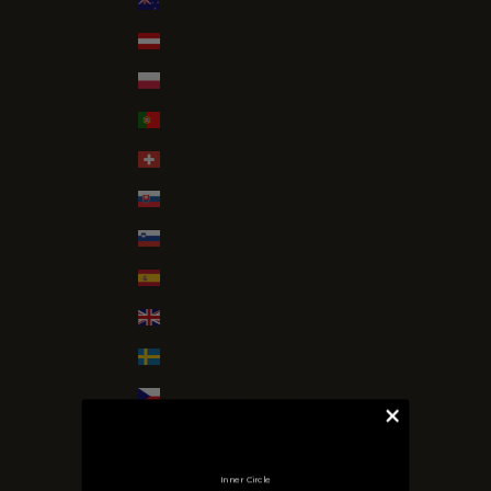
Nya Zeeland (NZD $)
Österrike (EUR €)
Polen (PLN zł)
Portugal (EUR €)
Schweiz (CHF CHF)
Slovakien (EUR €)
Slovenien (EUR €)
Spanien (EUR €)
Storbritannien (GBP £)
Sverige (SEK kr)
Tjeckien (CZK Kč)
Tyskland (EUR €)
USA (USD $)
Inner Circle