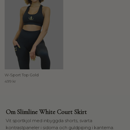
l
e
T
h
e
H
o
u
s
e
W-Sport Top Gold
o
499 kr
f
W
a
l
l
Om Slimline White Court Skirt
d
e
Vit sportkjol med inbyggda shorts, svarta
r
kontrastpaneler i sidorna och guldpiping i kanterna.