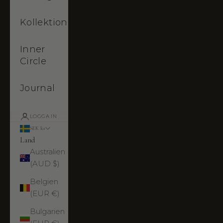
Kollektioner
Inner
Circle
Journal
LOGGA IN
SEK kr
Land
Australien
(AUD $)
Belgien
(EUR €)
Bulgarien