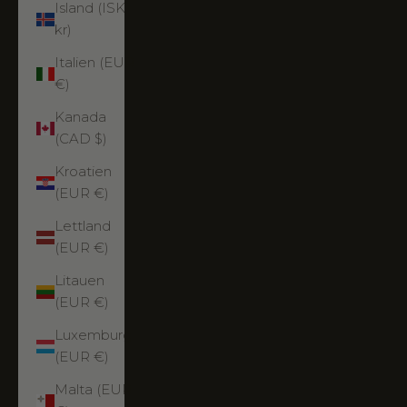
Island (ISK
kr)
Italien (EUR
€)
Kanada
(CAD $)
Kroatien
(EUR €)
Lettland
(EUR €)
Litauen
(EUR €)
Luxemburg
(EUR €)
Malta (EUR