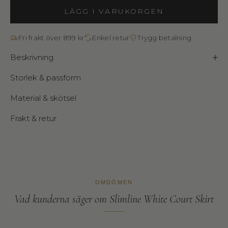
LÄGG I VARUKORGEN
Fri frakt över 899 kr
Enkel retur
Trygg betalning
Beskrivning
Storlek & passform
Material & skötsel
Frakt & retur
OMDÖMEN
Vad kunderna säger
om Slimline White Court Skirt