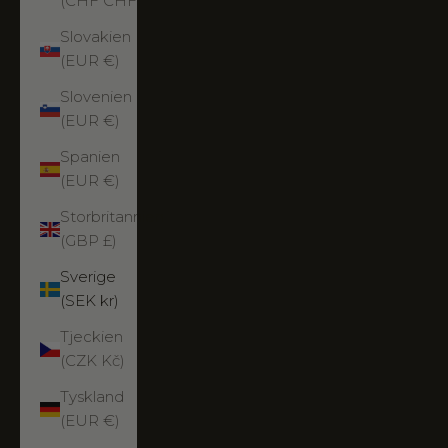
(CHF CHF)
Slovakien
(EUR €)
Slovenien
(EUR €)
Spanien
(EUR €)
Storbritannien
(GBP £)
Sverige
(SEK kr)
Tjeckien
(CZK Kč)
Tyskland
(EUR €)