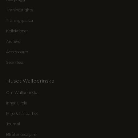
y
Träningstights
a
l
Träningsjackor
i
n
Kollektioner
j
Archive
e
r
Accessoarer
,
Seamless
k
r
e
Huset Wallderinska
t
s
Om Wallderinska
e
n
Inner Circle
s
Miljö & hållbarhet
f
ö
Journal
r
m
Bli återförsäljare