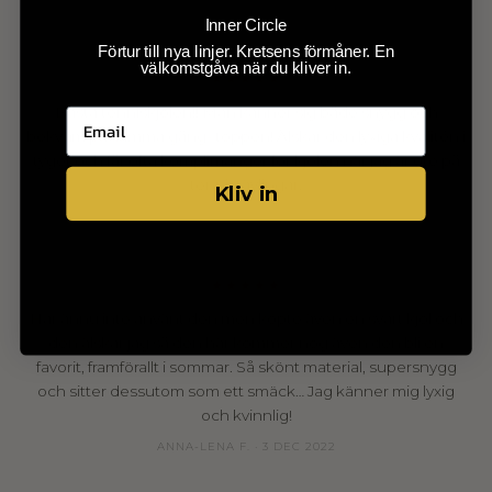
ANNICA · 14 FEB 2022
Inner Circle
Förtur till nya linjer. Kretsens förmåner. En
välkomstgåva när du kliver in.
★★★★★
Bästa tenniskjolen!! Man känner sig både snygg och
bekväm på samma gång- toppen! Älskar den lyxiga kvalitén i
tyget och får ofta komplimanger för kjolen när jag är ute på
tennistävlingar.
Kliv in
FILIPPA E. · 6 MAR 2022
★★★★★
Har ännu inte använt den men köpte även en svart kjol och
den älskar jag så den här kommer nog även den bli en
favorit, framförallt i sommar. Så skönt material, supersnygg
och sitter dessutom som ett smäck… Jag känner mig lyxig
och kvinnlig!
ANNA-LENA F. · 3 DEC 2022