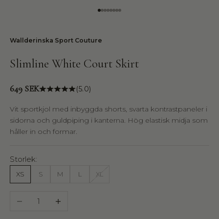
Gå till 1
Gå till 2
Gå till 3
Gå till 4
Gå till 5
Gå till 6
Gå till 7
Gå till 8
Wallderinska Sport Couture
Slimline White Court Skirt
Pris
649 SEK
(5.0)
Vit sportkjol med inbyggda shorts, svarta kontrastpaneler i
sidorna och guldpiping i kanterna. Hög elastisk midja som
håller in och formar.
Storlek:
XS
S
M
L
XL
Minska antal
Öka antal