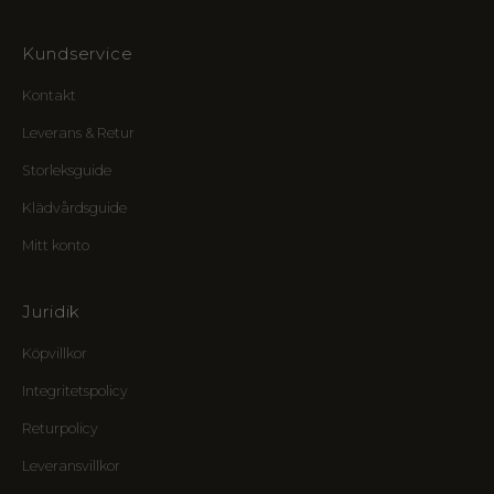
å
n
Kundservice
e
r
Kontakt
o
c
Leverans & Retur
h
e
Storleksguide
n
Klädvårdsguide
v
ä
Mitt konto
l
k
o
Juridik
m
Köpvillkor
s
t
Integritetspolicy
g
å
Returpolicy
v
Leveransvillkor
a