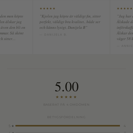
★★★★★
★★★★★
”Kjolen jag köpte är väldigt fin, sitter
”Jag har denna kjol i svart
perfekt, väldigt bra kvalitet.. både ser
Älskade den såpass att jag
och känns lyxigt. Danijela B”
införskaffade en vit med. Ri
Älskar den höga midjan. Ä
— DANIJELA B.
väger 58 kg så storlek S pa
fint! Perfekt med toppmatad
— ANNICA
underskortsen så extra boll
trillar ut under spel.”
5.00
★★★★★
BASERAT PÅ 4 OMDÖMEN
BETYGSFÖRDELNING
5 ★
4
4 ★
0