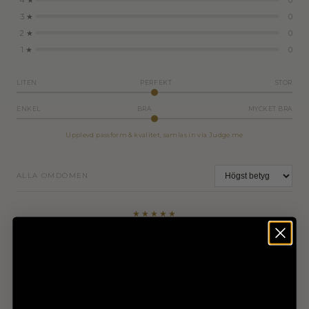
3 ★
0
2 ★
0
1 ★
0
LITEN
PERFEKT
STOR
ENKEL
BRA
MYCKET BRA
Upplevd passform & kvalitet, samlas in via Judge.me
ALLA OMDÖMEN
★★★★★
Jag har denna kjol i svart också. Älskade den såpass att jag
införskaffade en vit med. Riktigt snygg. Älskar den höga
midjan. Är 173 cm och väger 58 kg så storlek S passade
super fint! Perfekt med toppmatad bollficka i underskortsen
så extra bollen inte trillar ut under spel.