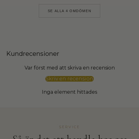
T
h
SE ALLA 4 OMDÖMEN
e
H
o
u
s
Kundrecensioner
e
o
Var först med att skriva en recension
f
W
Skriv en recension
a
l
Inga element hittades
l
d
e
r
i
SERVICE
n