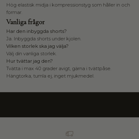
i
Hög elastisk midja i kompressionstyg som håller in och
n
formar.
s
Vanliga frågor
k
a
Har den inbyggda shorts?
b
Ja. Inbyggda shorts under kjolen.
j
Vilken storlek ska jag välja?
u
Välj din vanliga storlek.
d
Hur tvättar jag den?
e
r
Tvätta i max 40 grader avigt, gärna i tvättpåse.
i
Hängtorka, tumla ej, inget mjukmedel.
n
d
i
g
t
i
l
l
I