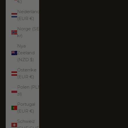
€)
Nederländerna
(EUR €)
Norge (SEK
kr)
Nya
Zeeland
(NZD $)
Österrike
(EUR €)
Polen (PLN
zł)
Portugal
(EUR €)
Schweiz