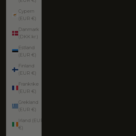
(EUR €)
Cypern
(EUR €)
Danmark
(DKK kr.)
Estland
(EUR €)
Finland
(EUR €)
Frankrike
(EUR €)
Grekland
(EUR €)
Irland (EUR
€)