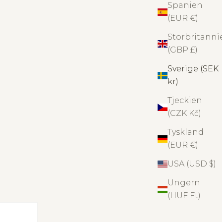
Spanien
(EUR €)
Storbritanni
(GBP £)
Sverige (SEK
kr)
Tjeckien
(CZK Kč)
Tyskland
(EUR €)
USA (USD $)
Ungern
(HUF Ft)