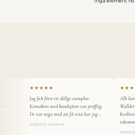
Inga element hi
T
h
e
H
o
u
s
★★★★★
★★★★
e
o
Jag fick först ett dåligt exemplar.
Allt har gå
f
r
Kontakten med kundtjänst var proffsig.
Wallderinsk
W
De var noga med att få veta hur jag…
kvalitetspr
a
rekommend
l
REBECCA HAMRIN
l
MONICA L