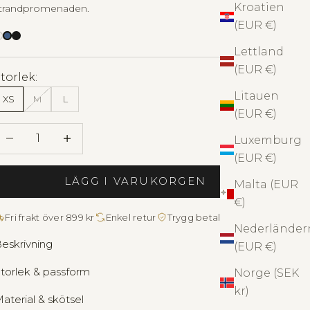
Kroatien
trandpromenaden.
(EUR €)
thletic Shorts White
Athletic Shorts Black
Lettland
(EUR €)
torlek:
Litauen
XS
M
L
(EUR €)
Minska antal
Öka antal
Luxemburg
(EUR €)
LÄGG I VARUKORGEN
Malta (EUR
€)
Fri frakt över 899 kr
Enkel retur
Trygg betalning
Nederländer
eskrivning
(EUR €)
torlek & passform
Norge (SEK
kr)
aterial & skötsel