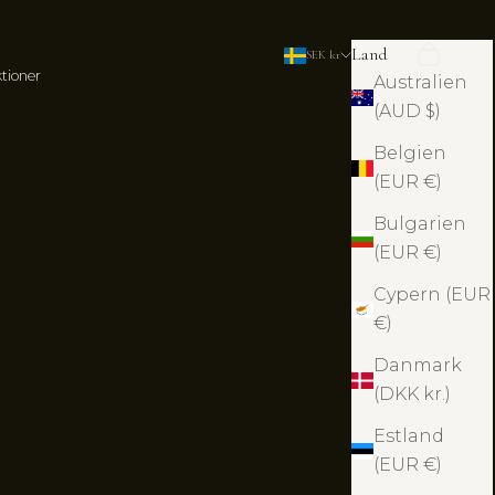
Land
Sök
Kundva
SEK kr
ktioner
Australien
(AUD $)
Belgien
(EUR €)
Bulgarien
(EUR €)
Cypern (EUR
€)
Danmark
(DKK kr.)
Estland
(EUR €)