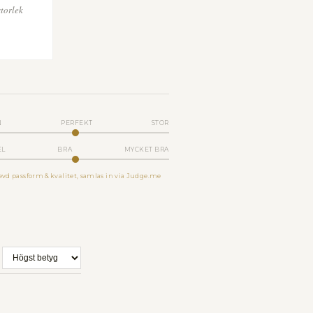
torlek
N
PERFEKT
STOR
EL
BRA
MYCKET BRA
vd passform & kvalitet, samlas in via Judge.me