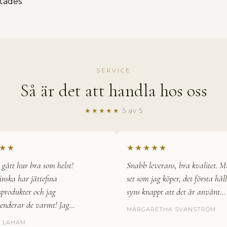
ttades
SERVICE
Så är det att handla hos oss
★★★★★
5 av 5
★
★★★★★
tt hur bra som helst!
Snabb leverans, bra kvalitet. Mitt
a har jättefina
set som jag köper, det första håller
odukter och jag
syns knappt att det är använt…
erar de varmt! Jag…
MARGARETHA SVANSTRÖM
AHAM