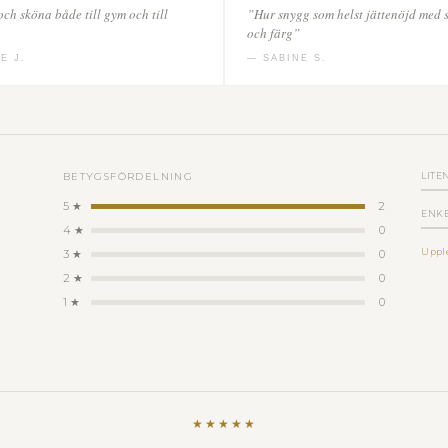
ch sköna både till gym och till
”Hur snygg som helst jättenöjd med s
och färg”
E J.
— SABINE S.
BETYGSFÖRDELNING
LITE
5 ★
2
ENK
4 ★
0
Upple
3 ★
0
2 ★
0
1 ★
0
★★★★★