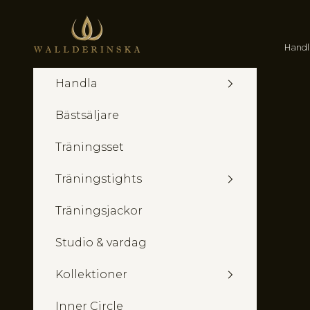
Hoppa till innehållet
Wallderinska
Handl
Handla
Bästsäljare
Träningsset
Träningstights
Träningsjackor
Studio & vardag
Kollektioner
Inner Circle