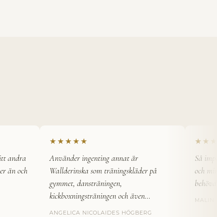
★★★★★
★★★★
 andra
Använder ingenting annat är
Så impone
 än och
Wallderinska som träningskläder på
och min k
gymmet, dansträningen,
behövde by
kickboxningsträningen och även…
MALIN G
ANGELICA NICOLAIDES HÖGBERG