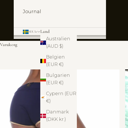
Journal
Land
SEK kr
Australien
Varukorg
(AUD $)
Belgien
(EUR €)
Bulgarien
(EUR €)
Cypern (EUR
€)
Danmark
(DKK kr.)