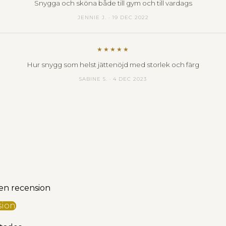
Snygga och sköna både till gym och till vardags
JENNIE J. · 19 DEC 2022
★★★★★
Hur snygg som helst jättenöjd med storlek och färg
SABINE S. · 4 DEC 2023
 en recension
sion