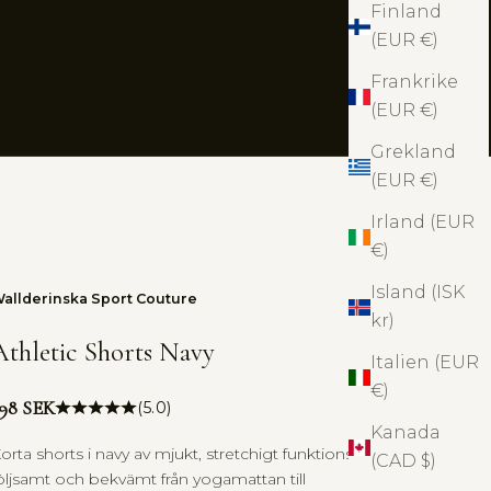
Finland
(EUR €)
Frankrike
(EUR €)
Grekland
(EUR €)
Irland (EUR
€)
Island (ISK
allderinska Sport Couture
kr)
Athletic Shorts Navy
Italien (EUR
€)
ris
98 SEK
(5.0)
Kanada
orta shorts i navy av mjukt, stretchigt funktionstyg. Sitter
(CAD $)
öljsamt och bekvämt från yogamattan till