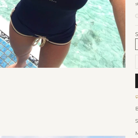
s
A
S
B
S
M