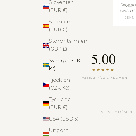
Slovenien
”Snygga o
vardags”
(EUR €)
— JENNI
Spanien
(EUR €)
Storbritannien
(GBP £)
5.00
Sverige (SEK
kr)
★★★★★
BASERAT PÅ 2 OMDÖMEN
Tjeckien
(CZK Kč)
Tyskland
(EUR €)
ALLA OMDÖMEN
USA (USD $)
Ungern