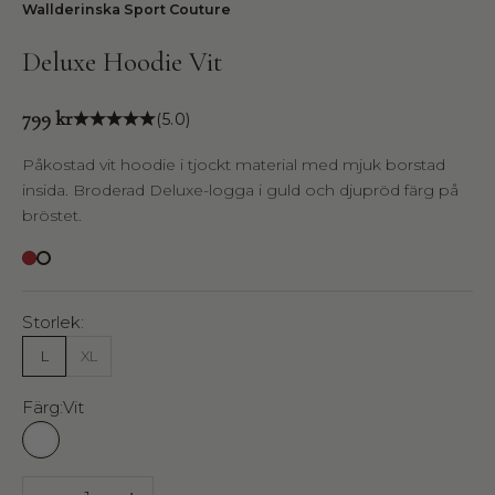
Wallderinska Sport Couture
Deluxe Hoodie Vit
Pris
799 kr
(5.0)
Påkostad vit hoodie i tjockt material med mjuk borstad
insida. Broderad Deluxe-logga i guld och djupröd färg på
bröstet.
Deluxe Hoodie Röd
Storlek:
L
XL
Färg:
Vit
Vit
Minska antal
Öka antal