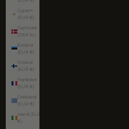
(EUR €)
Cypern
(EUR €)
Danmark
(DKK kr.)
Estland
(EUR €)
Finland
(EUR €)
Frankrike
(EUR €)
Grekland
(EUR €)
Irland (EUR
€)