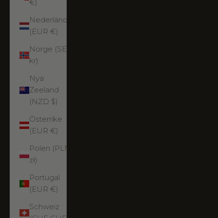
€)
Nederländerna
(EUR €)
Norge (SEK
kr)
Nya
Zeeland
(NZD $)
Österrike
(EUR €)
Polen (PLN
zł)
Portugal
(EUR €)
Schweiz