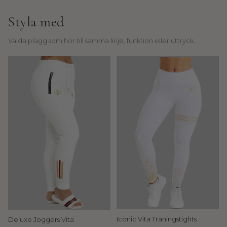
u
Styla med
s
e
Valda plagg som hör till samma linje, funktion eller uttryck.
o
f
W
a
l
l
d
e
r
i
n
s
k
a
E
Iconic Vita Träningstights
Deluxe Joggers Vita