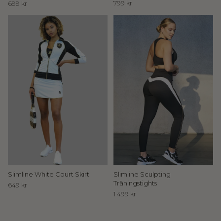
n
799 kr
699 kr
i
n
b
j
u
d
a
n
t
Slimline White Court Skirt
Slimline Sculpting
Träningstights
i
649 kr
1 499 kr
l