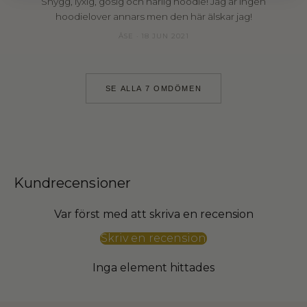
Snygg, lyxig, gosig och härlig hoodie! Jag är ingen
hoodielover annars men den här älskar jag!
ÅSE · 18 JUN 2021
SE ALLA 7 OMDÖMEN
Kundrecensioner
Var först med att skriva en recension
Skriv en recension
Inga element hittades