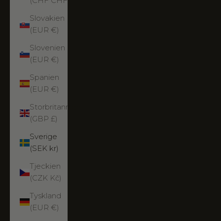
(CHF CHF)
Slovakien
(EUR €)
Slovenien
(EUR €)
Spanien
(EUR €)
Storbritannien
(GBP £)
Sverige
(SEK kr)
Tjeckien
(CZK Kč)
Tyskland
(EUR €)