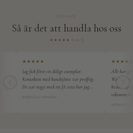
SERVICE
Så är det att handla hos oss
★★★★★
5 av 5
★★★★★
★★★★★
Jag fick först ett dåligt exemplar.
Allt har gått 
Kontakten med kundtjänst var proffsig.
Wallderinska h
De var noga med att få veta hur jag…
kvalitetsprodu
rekommendera
REBECCA HAMRIN
T
MONICA LAH
h
e
H
o