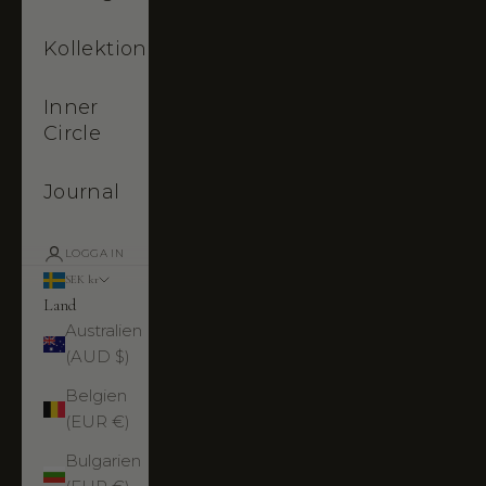
Kollektioner
Inner
Circle
Journal
LOGGA IN
SEK kr
Land
Australien
(AUD $)
Belgien
(EUR €)
Bulgarien