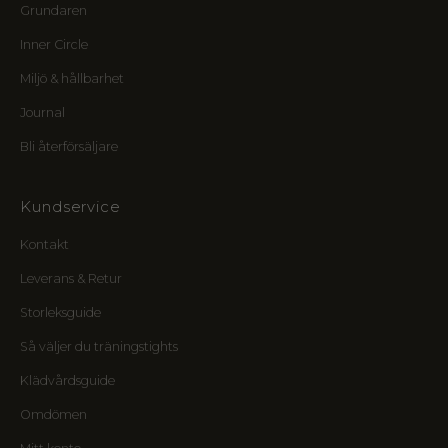
Grundaren
j
e
Inner Circle
r
,
Miljö & hållbarhet
k
Journal
r
e
Bli återförsäljare
t
s
e
Kundservice
n
s
Kontakt
f
Leverans & Retur
ö
r
Storleksguide
m
Så väljer du träningstights
å
n
Klädvårdsguide
e
r
Omdömen
o