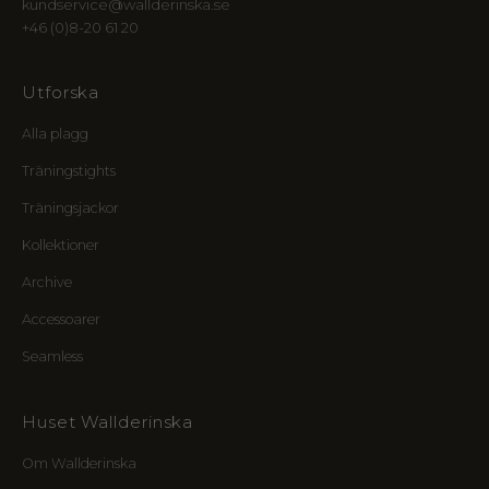
kundservice@wallderinska.se
r
+46 (0)8-20 61 20
c
l
e
Utforska
:
Alla plagg
f
ö
Träningstights
r
t
Träningsjackor
u
Kollektioner
r
t
Archive
i
l
Accessoarer
l
Seamless
n
y
a
Huset Wallderinska
l
i
Om Wallderinska
n