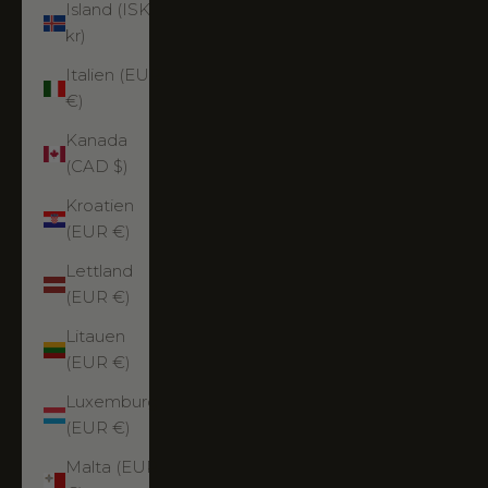
Island (ISK
kr)
Italien (EUR
€)
Kanada
(CAD $)
Kroatien
(EUR €)
Lettland
(EUR €)
Litauen
(EUR €)
Luxemburg
(EUR €)
Malta (EUR