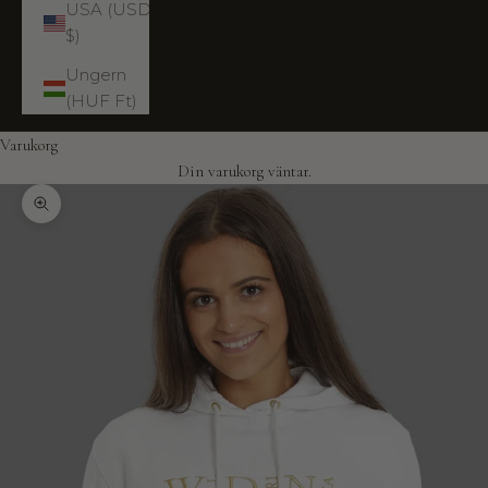
USA (USD
$)
Ungern
(HUF Ft)
Varukorg
Din varukorg väntar.
Zooma