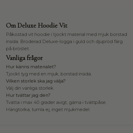
h
e
H
o
Om Deluxe Hoodie Vit
u
Påkostad vit hoodie i tjockt material med mjuk borstad
s
insida. Broderad Deluxe-logga i guld och djupröd färg
e
o
på bröstet.
f
Vanliga frågor
W
a
Hur känns materialet?
l
Tjockt tyg med en mjuk, borstad insida.
l
Vilken storlek ska jag välja?
d
Välj din vanliga storlek.
e
Hur tvättar jag den?
r
Tvätta i max 40 grader avigt, gärna i tvättpåse.
i
Hängtorka, tumla ej, inget mjukmedel.
n
s
k
a