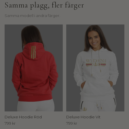
l
Samma plagg, fler färger
I
Samma modell i andra färger.
n
n
e
r
C
i
r
c
l
e
Deluxe Hoodie Röd
Deluxe Hoodie Vit
799 kr
799 kr
T