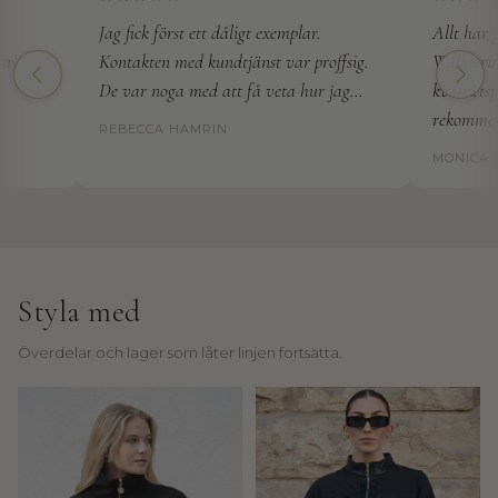
l
Jag fick först ett dåligt exemplar.
Allt har gåt
d
Kontakten med kundtjänst var proffsig.
Wallderinska
e
De var noga med att få veta hur jag…
kvalitetspro
r
i
rekommende
REBECCA HAMRIN
n
MONICA LA
s
k
a
E
n
Styla med
i
Överdelar och lager som låter linjen fortsätta.
n
b
j