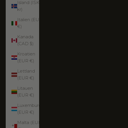
Island (ISK
kr)
Italien (EUR
€)
Kanada
(CAD $)
Kroatien
(EUR €)
Lettland
(EUR €)
Litauen
(EUR €)
Luxemburg
(EUR €)
Malta (EUR