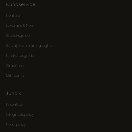
e
Kundservice
n
s
Kontakt
f
Leverans & Retur
ö
r
Storleksguide
m
Så väljer du träningstights
å
n
Klädvårdsguide
e
r
Omdömen
o
Mitt konto
c
h
e
Juridik
n
v
Köpvillkor
ä
l
Integritetspolicy
k
Returpolicy
o