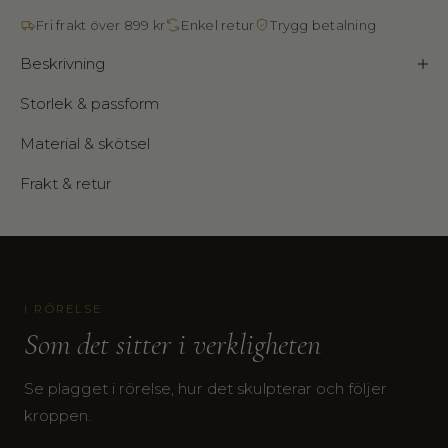
Fri frakt över 899 kr
Enkel retur
Trygg betalning
Beskrivning
Storlek & passform
Material & skötsel
Frakt & retur
I RÖRELSE
Som det sitter i verkligheten
Se plagget i rörelse, hur det skulpterar och följer
kroppen.