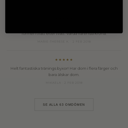
MARIE-THERESE K. · 2 FEB 2018
★★★★★
Fantastiskt sköna och snygga byxor sitter perfekt. Håller
formen tvätt efter tvätt. Värda varenda krona.
MARIE-THERESE K. · 2 FEB 2018
★★★★★
Helt fantastiska tränings byxor! Har dom i flera färger och
bara älskar dom.
MIKAELA · 2 FEB 2018
SE ALLA 63 OMDÖMEN