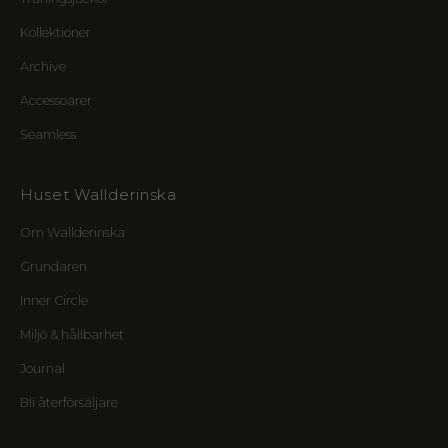
u
Kollektioner
r
t
Archive
i
l
Accessoarer
l
Seamless
n
y
a
Huset Wallderinska
l
i
Om Wallderinska
n
Grundaren
j
e
Inner Circle
r
,
Miljö & hållbarhet
k
Journal
r
e
Bli återförsäljare
t
s