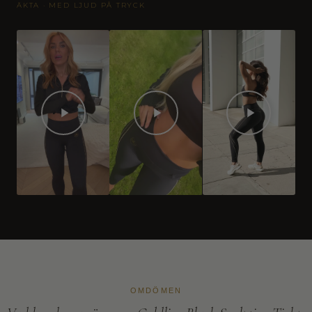
ÄKTA · MED LJUD PÅ TRYCK
OMDÖMEN