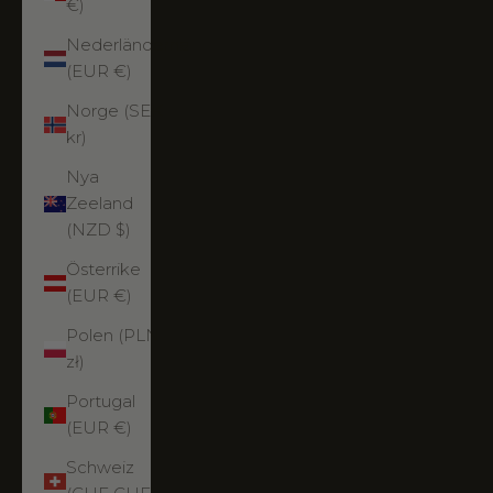
€)
Nederländerna
(EUR €)
Norge (SEK
kr)
Nya
Zeeland
(NZD $)
Österrike
(EUR €)
Polen (PLN
zł)
Portugal
(EUR €)
Schweiz