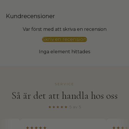
Kundrecensioner
Var först med att skriva en recension
Skriv en recension
T
Inga element hittades
h
e
H
o
u
SERVICE
s
Så är det att handla hos oss
e
o
f
★★★★★
5 av 5
W
a
l
★★★★★
★★★★★