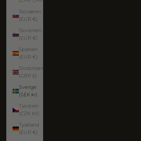
(CHF CHF)
Slovakien
(EUR €)
Slovenien
(EUR €)
Spanien
(EUR €)
Storbritannien
(GBP £)
Sverige
(SEK kr)
Tjeckien
(CZK Kč)
Tyskland
(EUR €)