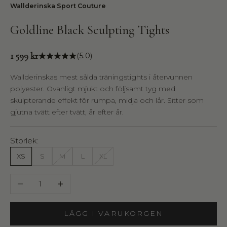
Wallderinska Sport Couture
Goldline Black Sculpting Tights
Pris
1 599 kr
(5.0)
Wallderinskas mest sålda träningstights i återvunnen
polyester. Ovanligt mjukt och följsamt tyg med
skulpterande effekt för rumpa, midja och lår. Sitter som
gjutna tvätt efter tvätt, år efter år.
Storlek:
XS
S
M
L
XL
Minska antal
Öka antal
LÄGG I VARUKORGEN