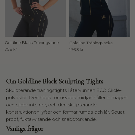
C
i
r
c
Goldline Black Träningslinne
Goldline Träningsjacka
998 kr
1 998 kr
l
e
T
Om Goldline Black Sculpting Tights
h
e
Skulpterande träningstights i återvunnen ECO Circle-
H
polyester. Den höga formsydda midjan håller in magen
o
och glider inte ner, och den skulpterande
u
konstruktionen lyfter och formar rumpa och lår. Squat
s
proof, fuktavvisande och snabbtorkande.
e
o
Vanliga frågor
f