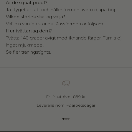
Är de squat proof?
W
a
Ja. Tyget är tätt och håller formen även i djupa böj.
l
Vilken storlek ska jag välja?
l
Välj din vanliga storlek. Passformen är följsam.
d
Hur tvättar jag dem?
e
Tvätta i 40 grader avigt med liknande färger. Tumla ej,
r
inget mjukmedel.
i
Se fler
träningstights
.
n
s
k
a
b
j
u
d
Fri frakt över 899 kr
e
Leverans inom 1–2 arbetsdagar
r
i
n
Gå till 1
Gå till 2
Gå till 3
Gå till 4
d