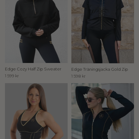
u
d
a
n
t
i
l
Edge Cozy Half Zip Sweater
Edge Träningsjacka Gold Zip
1 599 kr
1 598 kr
l
I
n
n
e
r