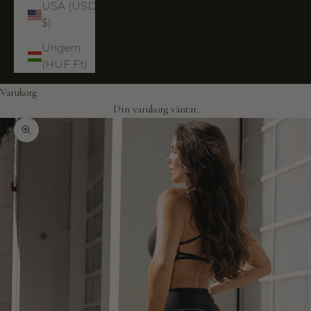
USA (USD
$)
Ungern
(HUF Ft)
Varukorg
Din varukorg väntar.
Zooma