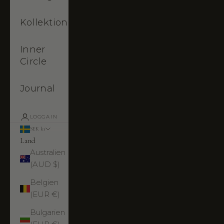
Kollektioner
Inner
Circle
Journal
LOGGA IN
SEK kr
Land
Australien
(AUD $)
Belgien
(EUR €)
Bulgarien