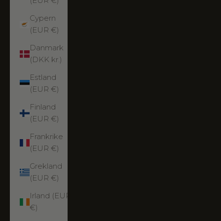
(EUR €)
Cypern
(EUR €)
Danmark
(DKK kr.)
Estland
(EUR €)
Finland
(EUR €)
Frankrike
(EUR €)
Grekland
(EUR €)
Irland (EUR
€)