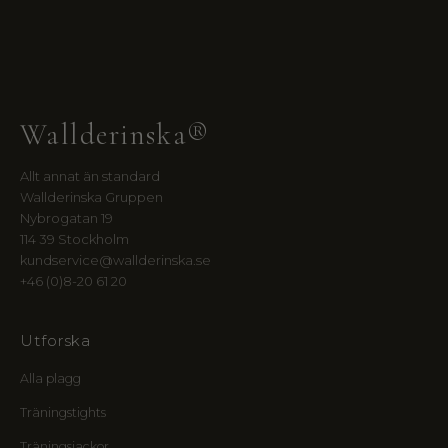
i
g
t
i
l
l
Wallderinska®
I
n
n
Allt annat än standard
e
Wallderinska Gruppen
r
Nybrogatan 19
C
114 39 Stockholm
i
kundservice@wallderinska.se
r
+46 (0)8-20 61 20
c
l
e
Utforska
:
Alla plagg
f
ö
Träningstights
r
t
Träningsjackor