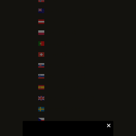
Nya Zeeland (NZD $)
Österrike (EUR €)
Polen (PLN zł)
Portugal (EUR €)
Schweiz (CHF CHF)
Slovakien (EUR €)
Slovenien (EUR €)
Spanien (EUR €)
Storbritannien (GBP £)
Sverige (SEK kr)
Tjeckien (CZK Kč)
Tyskland (EUR €)