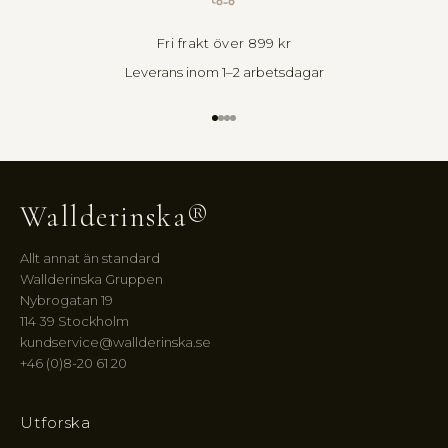
n
n
Fri frakt över 899 kr
e
Leverans inom 1–2 arbetsdagar
r
C
i
Gå till 1
Gå till 2
Gå till 3
Gå till 4
r
c
l
e
Wallderinska®
:
f
Allt annat än standard
ö
Wallderinska Gruppen
r
Nybrogatan 19
t
114 39 Stockholm
u
kundservice@wallderinska.se
r
+46 (0)8-20 61 20
t
i
l
Utforska
l