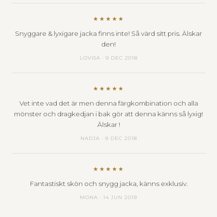
★★★★★
Snyggare & lyxigare jacka finns inte! Så värd sitt pris. Älskar
den!
LOVISA · 9 DEC 2018
★★★★★
Vet inte vad det är men denna färgkombination och alla
mönster och dragkedjan i bak gör att denna känns så lyxig!
Älskar !
NADJA · 9 DEC 2018
★★★★★
Fantastiskt skön och snygg jacka, känns exklusiv.
MONA · 14 JUN 2019