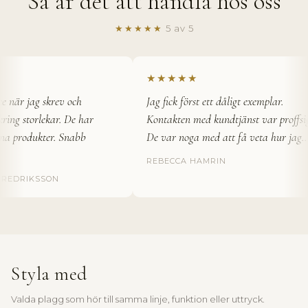
Så är det att handla hos oss
s
k
★★★★★
5 av 5
a
E
★★★★★
n
när jag skrev och
Jag fick först ett dåligt exemplar.
i
ng storlekar. De har
Kontakten med kundtjänst var proffsig.
a produkter. Snabb
De var noga med att få veta hur jag…
n
b
REBECCA HAMRIN
EDRIKSSON
j
u
d
a
Styla med
n
Valda plagg som hör till samma linje, funktion eller uttryck.