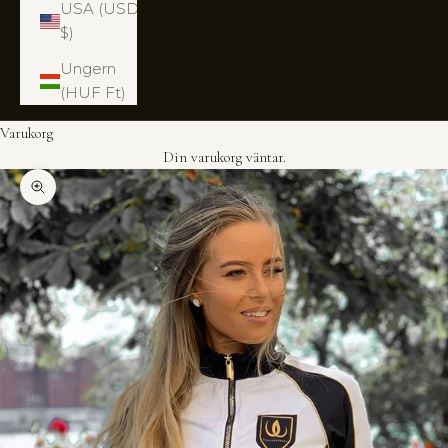
USA (USD
$)
Ungern
(HUF Ft)
Varukorg
Din varukorg väntar.
Zooma