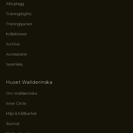
n
Alla plagg
y
Träningstights
a
l
Träningsjackor
i
n
Kollektioner
j
Archive
e
r
Accessoarer
,
Seamless
k
r
e
Huset Wallderinska
t
s
Om Wallderinska
e
n
Inner Circle
s
Miljö & hållbarhet
f
ö
Journal
r