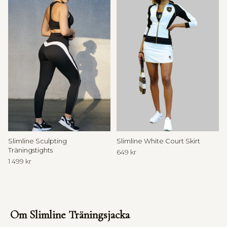
c
l
e
T
h
e
H
o
u
s
e
Slimline Sculpting
Slimline White Court Skirt
o
Träningstights
649 kr
f
1 499 kr
W
a
l
l
d
Om Slimline Träningsjacka
e