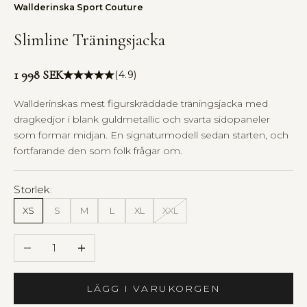
Wallderinska Sport Couture
Slimline Träningsjacka
Pris
1 998 SEK
(4.9)
Wallderinskas mest figurskräddade träningsjacka med
dragkedjor i blank guldmetallic och svarta sidopaneler
som formar midjan. En signaturmodell sedan starten, och
fortfarande den som folk frågar om.
Storlek:
XS
S
M
L
XL
XXL
Minska antal
Öka antal
LÄGG I VARUKORGEN