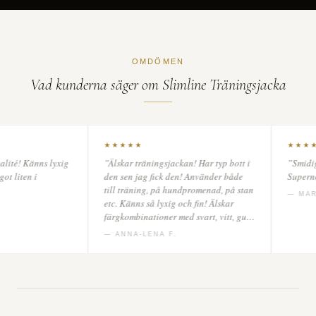
OMDÖMEN
Vad kunderna säger
om Slimline Träningsjacka
★
★★★★★
och enkelt att få byta storlek.
”Älskar den här designen, har den
d med jackan.”
även i helsvart för variation. Känner
mig extra dressad antingen när jag
 O.
tränar eller när jag vill ha något
bekvämt på mig men ändå känna mig
snygg.”
— MALIN K.