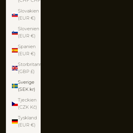
(CHF CHF)
Slovakien
(EUR €)
Slovenien
(EUR €)
Spanien
(EUR €)
Storbritannien
(GBP £)
Sverige
(SEK kr)
Tjeckien
(CZK Kč)
Tyskland
(EUR €)