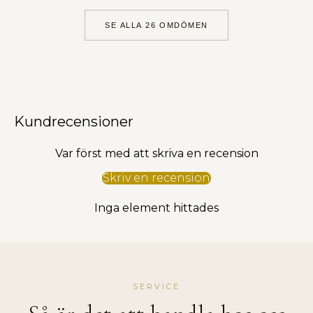
T
SE ALLA 26 OMDÖMEN
h
e
H
o
u
s
Kundrecensioner
e
o
Var först med att skriva en recension
f
Skriv en recension
W
a
Inga element hittades
l
l
d
e
r
SERVICE
i
n