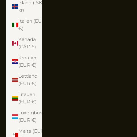
Island (ISK
kr)
Italien (EUR
€)
Kanada
(CAD $)
Kroatien
(EUR €)
Lettland
(EUR €)
Litauen
(EUR €)
Luxemburg
(EUR €)
Malta (EUR