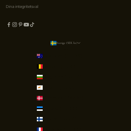
.
Dina integritetsval
D
e
t
k
o
s
Sverige (SEK kr)
t
Land
a
Australien (AUD $)
r
i
Belgien (EUR €)
n
Bulgarien (EUR €)
g
e
Cypern (EUR €)
t
a
Danmark (DKK kr.)
t
Estland (EUR €)
t
k
Finland (EUR €)
l
i
Frankrike (EUR €)