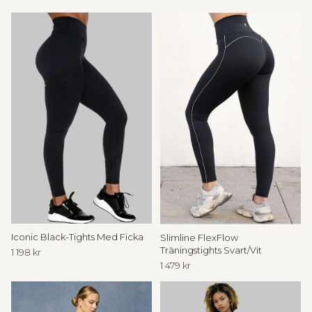
t
i
l
l
I
n
n
e
r
Iconic Black-Tights Med Ficka
Slimline FlexFlow
C
Träningstights Svart/Vit
1 198 kr
i
1 479 kr
r