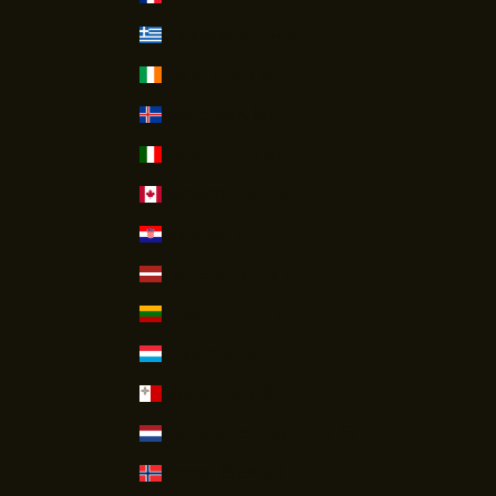
v
a
Grekland (EUR €)
i
Irland (EUR €)
n
.
Island (ISK kr)
Italien (EUR €)
t
Kanada (CAD $)
IV
Kroatien (EUR €)
IN
Lettland (EUR €)
Litauen (EUR €)
Luxemburg (EUR €)
Malta (EUR €)
Nederländerna (EUR €)
Norge (SEK kr)