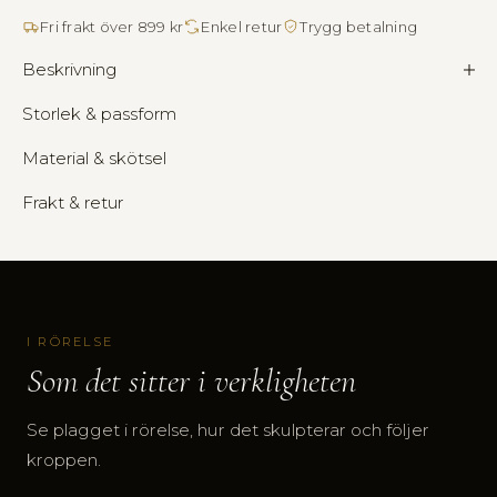
Fri frakt över 899 kr
Enkel retur
Trygg betalning
Beskrivning
Storlek & passform
Material & skötsel
Frakt & retur
I RÖRELSE
Som det sitter i verkligheten
Se plagget i rörelse, hur det skulpterar och följer
kroppen.