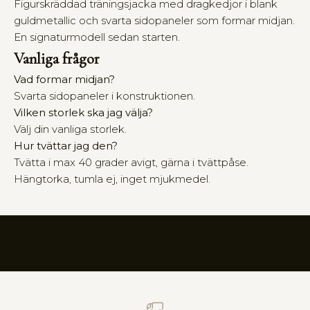
r
Figurskräddad träningsjacka med dragkedjor i blank
i
guldmetallic och svarta sidopaneler som formar midjan.
n
En signaturmodell sedan starten.
s
Vanliga frågor
k
a
Vad formar midjan?
b
Svarta sidopaneler i konstruktionen.
j
Vilken storlek ska jag välja?
u
Välj din vanliga storlek.
d
Hur tvättar jag den?
e
r
Tvätta i max 40 grader avigt, gärna i tvättpåse.
i
Hängtorka, tumla ej, inget mjukmedel.
n
d
i
g
t
i
l
l
I