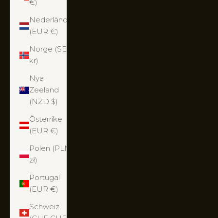
€)
Nederländerna
(EUR €)
Norge (SEK
kr)
Nya
Zeeland
(NZD $)
Österrike
(EUR €)
Polen (PLN
zł)
Portugal
(EUR €)
Schweiz