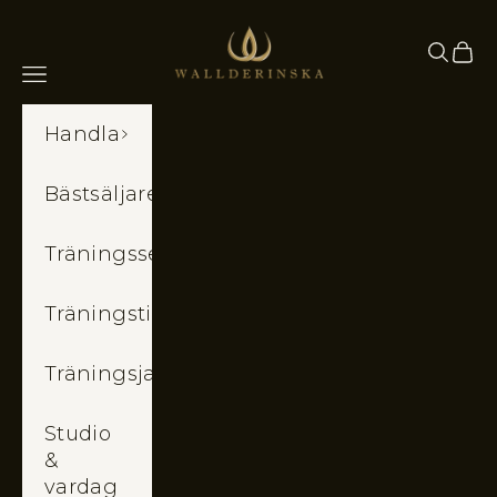
Hoppa till innehållet
Wallderinska
Sök
Kund
Meny
Handla
Bästsäljare
Träningsset
Träningstights
Träningsjackor
Studio
&
vardag