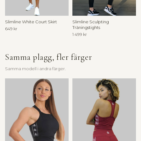
k
a
E
Slimline White Court Skirt
Slimline Sculpting
n
Träningstights
649 kr
1 499 kr
i
n
Samma plagg, fler färger
b
Samma modell i andra färger.
j
u
d
a
n
t