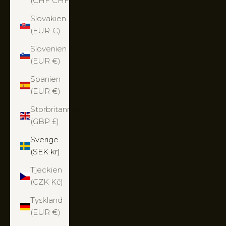
(CHF CHF)
Slovakien
(EUR €)
Slovenien
(EUR €)
Spanien
(EUR €)
Storbritannien
(GBP £)
Sverige
(SEK kr)
Tjeckien
(CZK Kč)
Tyskland
(EUR €)