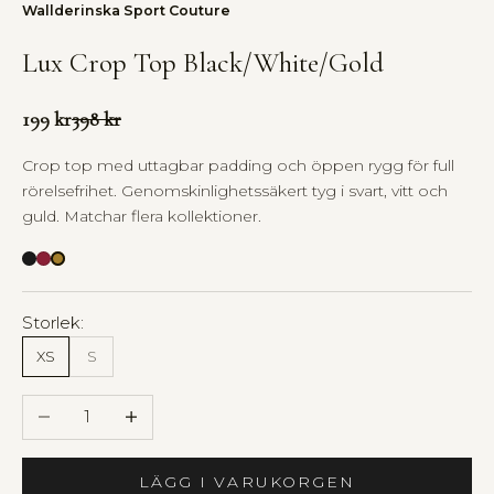
Wallderinska Sport Couture
Lux Crop Top Black/White/Gold
Pris
Pris
199 kr
398 kr
Crop top med uttagbar padding och öppen rygg för full
rörelsefrihet. Genomskinlighetssäkert tyg i svart, vitt och
guld. Matchar flera kollektioner.
Lux Crop Top Black/White
Lux Crop Top Maroon/White
Storlek:
XS
S
Minska antal
Öka antal
LÄGG I VARUKORGEN