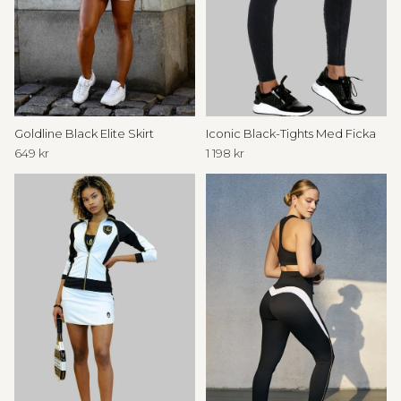
h
e
H
o
u
s
Iconic Black-Tights Med Ficka
Goldline Black Elite Skirt
e
1 198 kr
649 kr
o
f
W
a
l
l
d
e
r
i
n
s