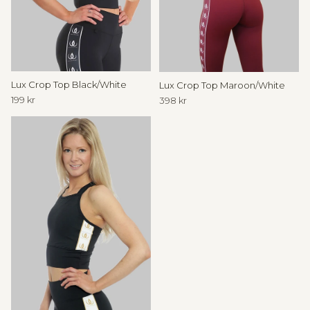
i
l
l
I
Lux Crop Top Black/White
Lux Crop Top Maroon/White
199 kr
398 kr
n
n
e
r
C
i
r
c