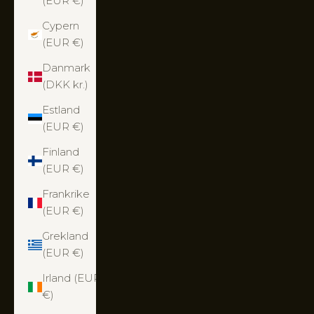
(EUR €)
Cypern
(EUR €)
Danmark
(DKK kr.)
Estland
(EUR €)
Finland
(EUR €)
Frankrike
(EUR €)
Grekland
(EUR €)
Irland (EUR
€)