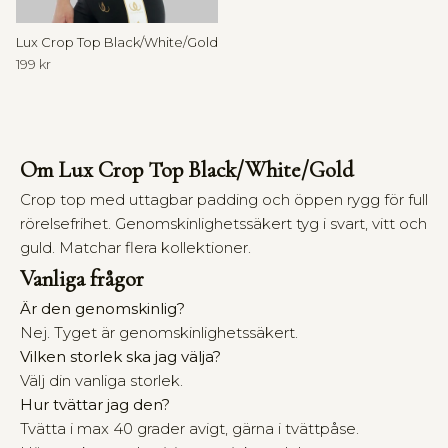
l
e
Lux Crop Top Black/White/Gold
199 kr
T
h
e
H
o
Om Lux Crop Top Black/White/Gold
u
Crop top med uttagbar padding och öppen rygg för full
s
rörelsefrihet. Genomskinlighetssäkert tyg i svart, vitt och
e
o
guld. Matchar flera kollektioner.
f
Vanliga frågor
W
a
Är den genomskinlig?
l
Nej. Tyget är genomskinlighetssäkert.
l
Vilken storlek ska jag välja?
d
Välj din vanliga storlek.
e
Hur tvättar jag den?
r
Tvätta i max 40 grader avigt, gärna i tvättpåse.
i