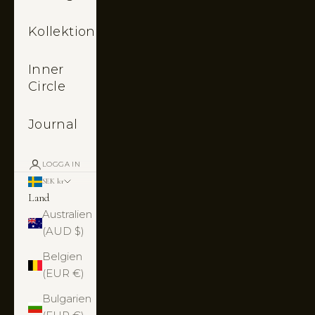
Kollektioner
Inner
Circle
Journal
LOGGA IN
SEK kr
Land
Australien
(AUD $)
Belgien
(EUR €)
Bulgarien