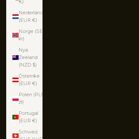
€)
Nederländerna
(EUR €)
Norge (SEK
kr)
Nya
Zeeland
(NZD $)
Österrike
(EUR €)
Polen (PLN
zł)
Portugal
(EUR €)
Schweiz