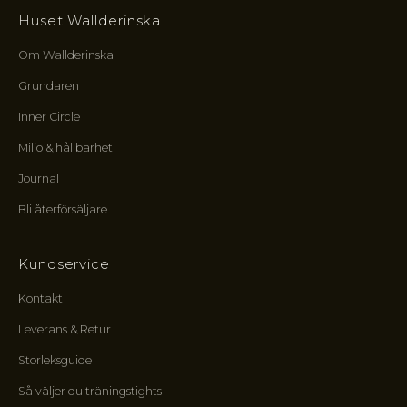
a
Huset Wallderinska
l
i
Om Wallderinska
n
Grundaren
j
e
Inner Circle
r
,
Miljö & hållbarhet
k
Journal
r
e
Bli återförsäljare
t
s
e
Kundservice
n
s
Kontakt
f
Leverans & Retur
ö
r
Storleksguide
m
Så väljer du träningstights
å