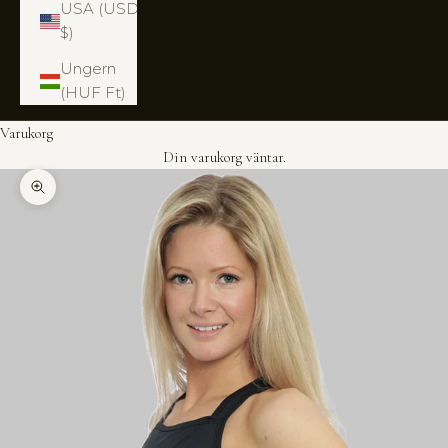
USA (USD
$)
Ungern
(HUF Ft)
Varukorg
Din varukorg väntar.
Zooma