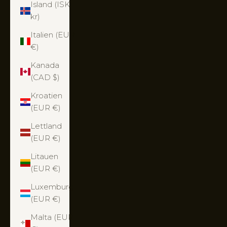
Island (ISK
kr)
Italien (EUR
€)
Kanada
(CAD $)
Kroatien
(EUR €)
Lettland
(EUR €)
Litauen
(EUR €)
Luxemburg
(EUR €)
Malta (EUR