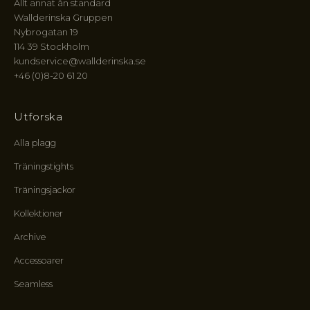
Allt annat än standard
e
Wallderinska Gruppen
r
Nybrogatan 19
C
114 39 Stockholm
i
kundservice@wallderinska.se
r
+46 (0)8-20 61 20
c
l
e
Utforska
:
Alla plagg
f
ö
Träningstights
r
t
Träningsjackor
u
Kollektioner
r
t
Archive
i
l
Accessoarer
l
Seamless
n
y