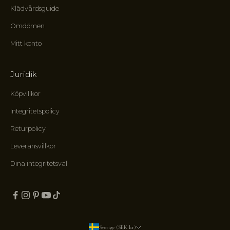
n
Klädvårdsguide
e
r
Omdömen
o
Mitt konto
c
h
e
Juridik
n
v
Köpvillkor
ä
l
Integritetspolicy
k
Returpolicy
o
m
Leveransvillkor
s
Dina integritetsval
t
g
å
v
a
.
Sverige (SEK kr)
D